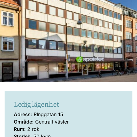
Ledig lägenhet
Adress:
RInggatan 15
Område:
Centralt väster
Rum:
2 rok
Storlek:
50 kvm